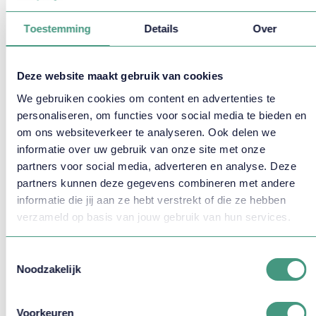
voorwaarden
Toestemming
Details
Over
Deze website maakt gebruik van cookies
We gebruiken cookies om content en advertenties te
personaliseren, om functies voor social media te bieden en
om ons websiteverkeer te analyseren. Ook delen we
Meer weten?
informatie over uw gebruik van onze site met onze
partners voor social media, adverteren en analyse. Deze
partners kunnen deze gegevens combineren met andere
informatie die jij aan ze hebt verstrekt of die ze hebben
verzameld op basis van jouw gebruik van hun services.
Toestemmingsselectie
Noodzakelijk
Bram Radstaake helpt je
graag verder!
Voorkeuren