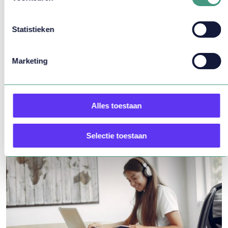
06 - 57 71 40 40
Statistieken
bram.radstaake@lirin.nl
Marketing
NAAR CONTACTFORMULIER
Alles toestaan
Bekijk ook eens
Selectie toestaan