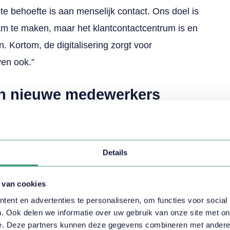
e behoefte is aan menselijk contact. Ons doel is
aam te maken, maar het klantcontactcentrum is en
n. Kortom, de digitalisering zorgt voor
ven ook.”
an nieuwe medewerkers
het klantcontactcentrum. Dit is ook gelijk de
t je capaciteit hebben. Door alle veranderingen
ABN AMRO ongeveer een jaar geleden een acute
Details
aar door de coronacrisis en een krappe
 mensen uit de markt halen en opleiden. We
 van cookies
ent en advertenties te personaliseren, om functies voor social
capaciteit. Opleiden van nieuw personeel deden
. Ook delen we informatie over uw gebruik van onze site met on
 Het duurde toen 4 tot 5 weken voordat een
e. Deze partners kunnen deze gegevens combineren met andere in