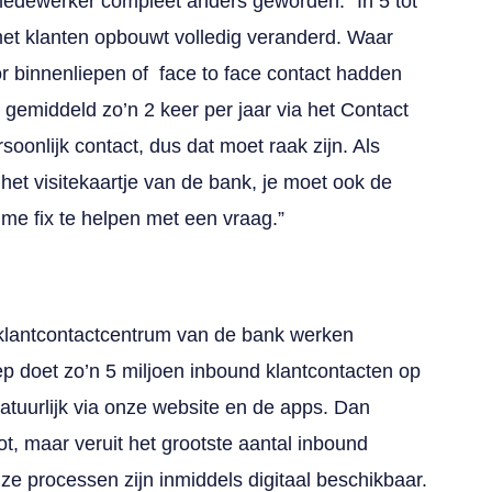
ctmedewerker compleet anders geworden. “In 5 tot
met klanten opbouwt volledig veranderd. Waar
r binnenliepen of face to face contact hadden
gemiddeld zo’n 2 keer per jaar via het Contact
soonlijk contact, dus dat moet raak zijn. Als
het visitekaartje van de bank, je moet ook de
time fix te helpen met een vraag.”
lantcontactcentrum van de bank werken
p doet zo’n 5 miljoen inbound klantcontacten op
natuurlijk via onze website en de apps. Dan
t, maar veruit het grootste aantal inbound
nze processen zijn inmiddels digitaal beschikbaar.