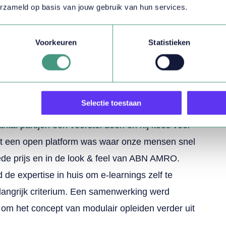
 van opleiden werd als zwaar ervaren en leidde
erzameld op basis van jouw gebruik van hun services.
 als we het niet-vertrouwelijke deel van onze
en via een extern e-learningplatform? Dan
Voorkeuren
Statistieken
 moment en eigen tempo instappen. Zo wordt de
 mensen sneller starten.”
 manier van opleiden
Selectie toestaan
antal partijen een voorstel doen en hij koos voor
et een open platform was waar onze mensen snel
de prijs en in de look & feel van ABN AMRO.
de expertise in huis om e-learnings zelf te
langrijk criterium. Een samenwerking werd
om het concept van modulair opleiden verder uit