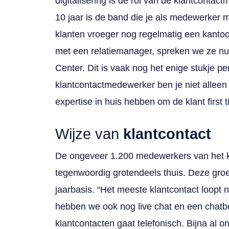
digitalisering is de rol van de klantconta
10 jaar is de band die je als medewerker 
klanten vroeger nog regelmatig een kantoo
met een relatiemanager, spreken we ze nu 
Center. Dit is vaak nog het enige stukje per
klantcontactmedewerker ben je niet alleen 
expertise in huis hebben om de klant first 
Wijze van
klantcontact
De ongeveer 1.200 medewerkers van het k
tegenwoordig grotendeels thuis. Deze groe
jaarbasis. “Het meeste klantcontact loopt 
hebben we ook nog live chat en een chatbo
klantcontacten gaat telefonisch. Bijna al o