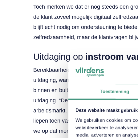
Toch merken we dat er nog steeds een grot
de klant zoveel mogelijk digitaal zelfredz
blijft echt nodig om ondersteuning te biede
zelfredzaamheid, maar de klantvragen blij
Uitdaging op
instroom v
Bereikbaarheid is de hoogste prioriteit van 
uitdaging, want om bereikbaar te zijn, moe
binnen en buiten de bank, ontstond bij 
Toestemming
uitdaging. “De bereikbaarheid kwam in gev
arbeidsmarkt. We moesten acuut heel veel
Deze website maakt gebruik
We gebruiken cookies om cont
liepen toen vast op onze eigen opleidings
websiteverkeer te analyseren
we op dat moment namelijk nog klassikaal.
media, adverteren en analys