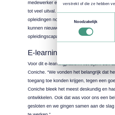
medewerker echt kon starten. Deze manier
verstrekt of die ze hebben v
tot veel uitval. Een idee werd geboren: wat
Toestemmingsselectie
opleidingen nou modulair aan kunnen bied
Noodzakelijk
kunnen nieuwe medewerkers op hun eigen
opleidingscapaciteit schaalbaar en kunnen
E-learningplaform:
nieuwe
Voor dit e-learningplatform liet Björn een a
Coniche. “We vonden het belangrijk dat h
toegang toe konden krijgen, tegen een goe
Coniche bleek het meest deskundig en had 
ontwikkelen. Ook dat was voor ons een be
gesloten en we gingen samen aan de slag 
te werken.”