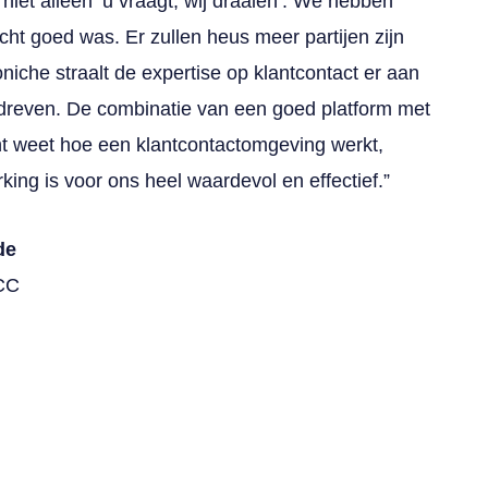
 niet alleen ‘u vraagt, wij draaien’. We hebben
cht goed was. Er zullen heus meer partijen zijn
oniche straalt de expertise op klantcontact er aan
gedreven. De combinatie van een goed platform met
ht weet hoe een klantcontactomgeving werkt,
ng is voor ons heel waardevol en effectief.”
de
KCC