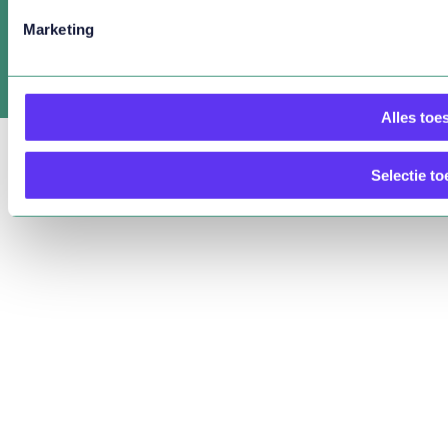
Privacyverklaring
Marketing
Cookieverklaring
Cookies aanpassen
Alles toe
Selectie to