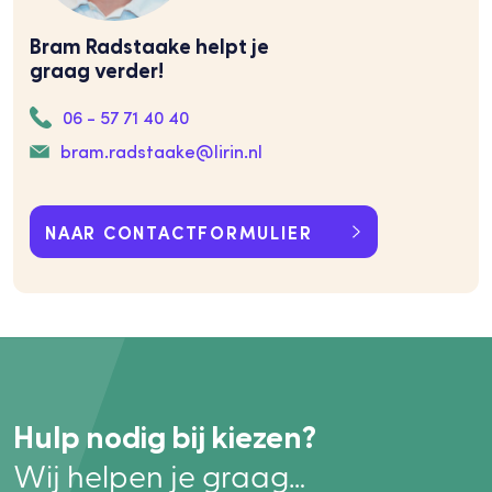
Bram Radstaake helpt je
graag verder!
06 - 57 71 40 40
bram.radstaake@lirin.nl
NAAR CONTACTFORMULIER
Hulp nodig bij kiezen?
Wij helpen je graag…