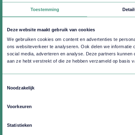
Over Vlirdens Opleidingen
Toestemming
Detail
Contact
Vlirdens
Vlirdens WFM Congres
Deze website maakt gebruik van cookies
Vlirdens WFM Awards
We gebruiken cookies om content en advertenties te persona
ons websiteverkeer te analyseren. Ook delen we informatie 
social media, adverteren en analyse. Deze partners kunnen 
aan ze hebt verstrekt of die ze hebben verzameld op basis v
Up to date blijven?
Meld je aan voor onze nieuwsbrief
Toestemmingsselectie
Noodzakelijk
AANMELDEN
Voorkeuren
Statistieken
© Copyright 2026 Vlirdens