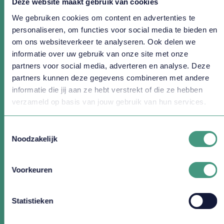
Deze website maakt gebruik van cookies
We gebruiken cookies om content en advertenties te
personaliseren, om functies voor social media te bieden en
om ons websiteverkeer te analyseren. Ook delen we
informatie over uw gebruik van onze site met onze
partners voor social media, adverteren en analyse. Deze
partners kunnen deze gegevens combineren met andere
informatie die jij aan ze hebt verstrekt of die ze hebben
verzameld op basis van jouw gebruik van hun services.
085 - 212 5970
campus@vlirdens.nl
Toestemmingsselectie
Noodzakelijk
Amersfoortseweg 98
3941
EP
Doorn
Voorkeuren
Route via Google Maps
Statistieken