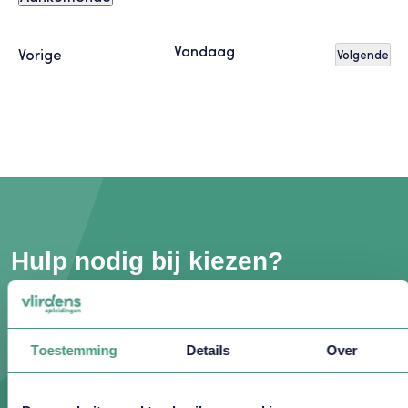
Selecteer
een
Vandaag
Evenementen
Vorige
Volgende
datum.
Evenem
Hulp nodig bij kiezen?
Wij helpen je graag…
Toestemming
Details
Over
CONTACT