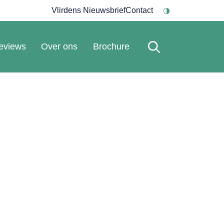
Vlirdens Nieuwsbrief
Contact
eviews
Over ons
Brochure
rs