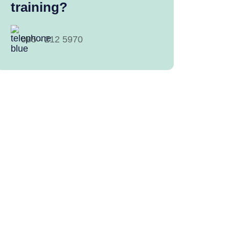
training?
085 - 212 5970