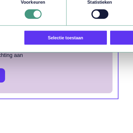
Voorkeuren
Statistieken
E
Selectie toestaan
n
chting aan