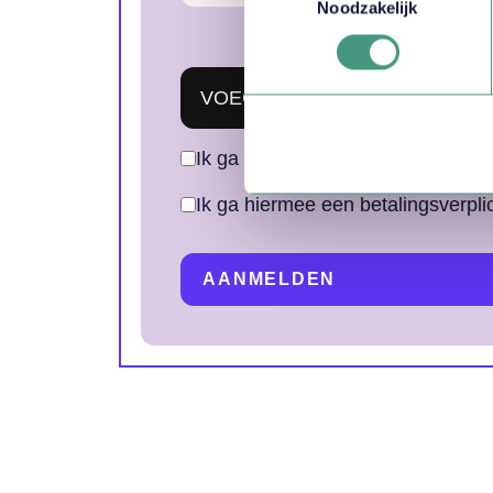
Noodzakelijk
VOEG NOG EEN CURSIST TO
Ik ga akkoord met de
voorwaarde
Ik ga hiermee een betalingsverpli
AANMELDEN