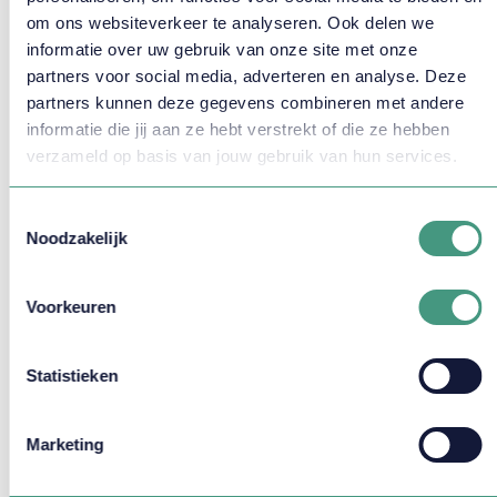
om ons websiteverkeer te analyseren. Ook delen we
informatie over uw gebruik van onze site met onze
partners voor social media, adverteren en analyse. Deze
Eurydice Talens
partners kunnen deze gegevens combineren met andere
Functioneel Applicatiebeheerder
informatie die jij aan ze hebt verstrekt of die ze hebben
verzameld op basis van jouw gebruik van hun services.
Meer weten?
Toestemmingsselectie
Noodzakelijk
Bekijk ook eens
Voorkeuren
Statistieken
Marketing