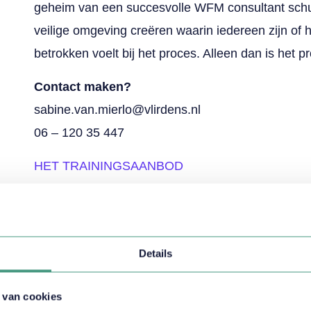
geheim van een succesvolle WFM consultant schui
veilige omgeving creëren waarin iedereen zijn of 
betrokken voelt bij het proces. Alleen dan is het p
Contact maken?
sabine.van.mierlo@vlirdens.nl
06 – 120 35 447
HET TRAININGSAANBOD
Meer weten?
Details
Sabine van Mierlo h
graag verder!
 van cookies