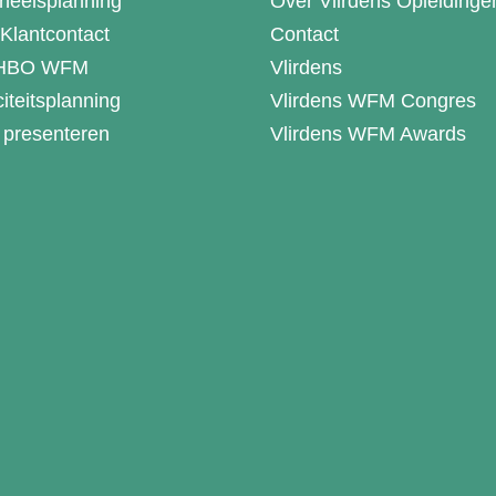
neelsplanning
Over Vlirdens Opleidinge
lantcontact
Contact
 HBO WFM
Vlirdens
iteitsplanning
Vlirdens WFM Congres
 presenteren
Vlirdens WFM Awards